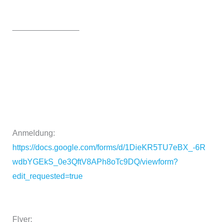
_______________
Anmeldung:
https://docs.google.com/forms/d/1DieKR5TU7eBX_-6R
wdbYGEkS_0e3QftV8APh8oTc9DQ/viewform?
edit_requested=true
Flyer: